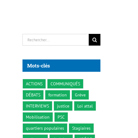
Rechercher:
Mots-clés
ACTIONS
COMMUNIQUÉS
DÉBATS
formation
Grève
INTERVIEWS
justice
Loi attal
Mobilisation
PSC
quartiers populaires
Stagiaires