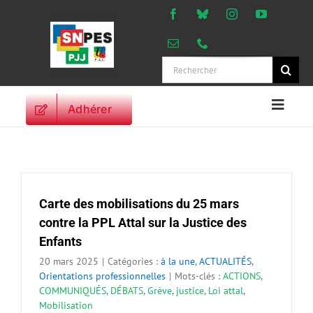
Passer
au
contenu
Rechercher:
Adhérer
Naviga
à
ACCUEIL
bascu
ACTUALITES
ORIENTATIONS
Carte des mobilisations du 25 mars
PROFESSIONNELLES
contre la PPL Attal sur la Justice des
DROITS DES
Enfants
PERSONNELS
20 mars 2025
|
Catégories :
à la une
,
ACTUALITÉS
,
VIE SYNDICALE
Orientations professionnelles
|
Mots-clés :
ACTIONS
,
PUBLICATIONS
COMMUNIQUÉS
,
DÉBATS
,
Grève
,
justice
,
Loi attal
,
Mobilisation