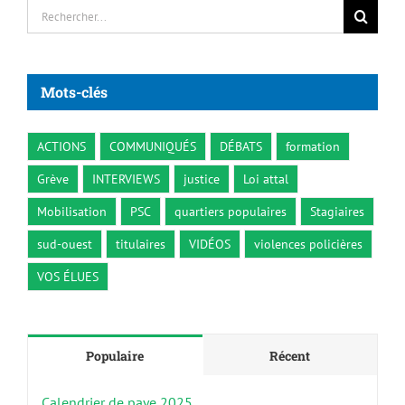
Rechercher:
Mots-clés
ACTIONS
COMMUNIQUÉS
DÉBATS
formation
Grève
INTERVIEWS
justice
Loi attal
Mobilisation
PSC
quartiers populaires
Stagiaires
sud-ouest
titulaires
VIDÉOS
violences policières
VOS ÉLUES
Populaire
Récent
Calendrier de paye 2025