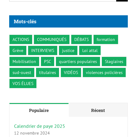
Mots-clés
ACTIONS
COMMUNIQUÉS
DÉBATS
formation
Grève
INTERVIEWS
justice
Loi attal
Mobilisation
PSC
quartiers populaires
Stagiaires
sud-ouest
titulaires
VIDÉOS
violences policières
VOS ÉLUES
Populaire
Récent
Calendrier de paye 2025
12 novembre 2024