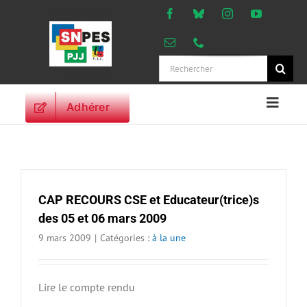
Passer
au
contenu
Rechercher:
Adhérer
Naviga
à
ACCUEIL
bascu
ACTUALITES
ORIENTATIONS
CAP RECOURS CSE et Educateur(trice)s
PROFESSIONNELLES
des 05 et 06 mars 2009
DROITS DES
9 mars 2009
|
Catégories :
à la une
PERSONNELS
VIE SYNDICALE
PUBLICATIONS
Lire le compte rendu