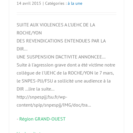
14 avril 2015
|
Catégories :
à la une
SUITE AUX VIOLENCES A L'UEHC DE LA
ROCHE/YON
DES REVENDICATIONS ENTENDUES PAR LA
DIR...
UNE SUSPENSION D'ACTIVITE ANNONCEE...
Suite à l'agression grave dont a été victime notre
collègue de l'UEHC de la ROCHE/YON le 7 mars,
le SNPES-PJJ/FSU a sollicité une audience à la
DIR ...lire la suite...
http://snpespjj.fsu.fr/wp-
content/spip/snpespjj/IMG/doc/tra...
-
Région GRAND-OUEST