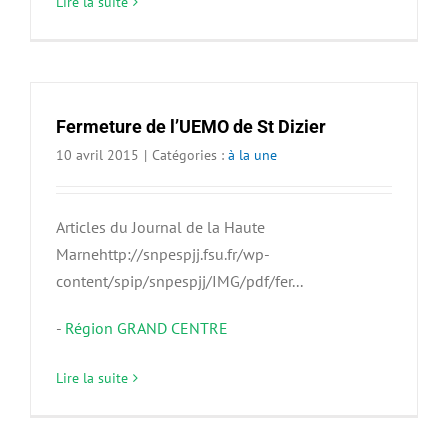
Lire la suite
Fermeture de l’UEMO de St Dizier
10 avril 2015
|
Catégories :
à la une
Articles du Journal de la Haute
Marnehttp://snpespjj.fsu.fr/wp-
content/spip/snpespjj/IMG/pdf/fer...
-
Région GRAND CENTRE
Lire la suite