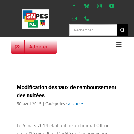
Passer
au
contenu
Rechercher:
Adhérer
Naviga
à
ACCUEIL
bascu
ACTUALITES
ORIENTATIONS
Modification des taux de remboursement
PROFESSIONNELLES
des nuitées
DROITS DES
30 avril 2015
|
Catégories :
à la une
PERSONNELS
VIE SYNDICALE
PUBLICATIONS
Le 6 mars 2014 était publié au Journal Officiel
un arrêté modifiant l'arrêté du 1er novembre