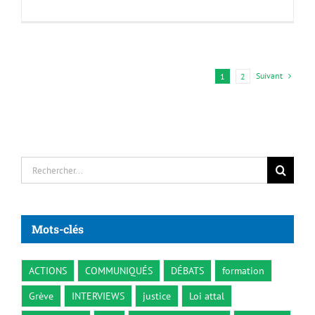
Suivant
1
2
Rechercher:
Mots-clés
ACTIONS
COMMUNIQUÉS
DÉBATS
formation
Grève
INTERVIEWS
justice
Loi attal