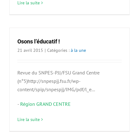
Lire la suite
Osons l’éducatif !
21 avril 2015
|
Catégories :
à la une
Revue du SNPES-PJJ/FSU Grand Centre
(n°5)http://snpespjj.fsu.fr/wp-
content/spip/snpespjj/IMG/pdf/l_e...
-
Région GRAND CENTRE
Lire la suite