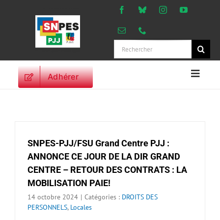
Passer
au
contenu
Rechercher:
Adhérer
Naviga
à
ACCUEIL
bascu
ACTUALITES
ORIENTATIONS
SNPES-PJJ/FSU Grand Centre PJJ :
PROFESSIONNELLES
ANNONCE CE JOUR DE LA DIR GRAND
DROITS DES
CENTRE – RETOUR DES CONTRATS : LA
PERSONNELS
MOBILISATION PAIE!
VIE SYNDICALE
14 octobre 2024
|
Catégories :
DROITS DES
PUBLICATIONS
PERSONNELS
,
Locales