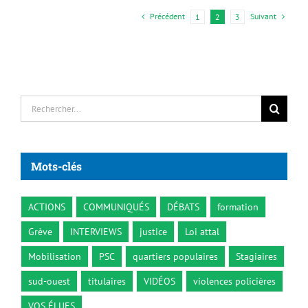
Précédent
Suivant
1
2
3
Rechercher:
Mots-clés
ACTIONS
COMMUNIQUÉS
DÉBATS
formation
Grève
INTERVIEWS
justice
Loi attal
Mobilisation
PSC
quartiers populaires
Stagiaires
sud-ouest
titulaires
VIDÉOS
violences policières
VOS ÉLUES