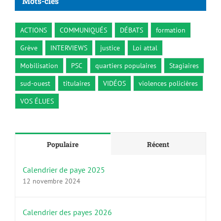
Mots-clés
ACTIONS
COMMUNIQUÉS
DÉBATS
formation
Grève
INTERVIEWS
justice
Loi attal
Mobilisation
PSC
quartiers populaires
Stagiaires
sud-ouest
titulaires
VIDÉOS
violences policières
VOS ÉLUES
Populaire
Récent
Calendrier de paye 2025
12 novembre 2024
Calendrier des payes 2026