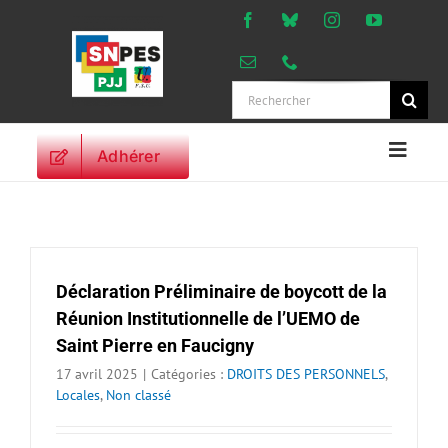
Passer
au
contenu
Rechercher:
Adhérer
Naviga
à
ACCUEIL
bascu
ACTUALITES
ORIENTATIONS
Déclaration Préliminaire de boycott de la
PROFESSIONNELLES
Réunion Institutionnelle de l’UEMO de
DROITS DES
Saint Pierre en Faucigny
PERSONNELS
17 avril 2025
|
Catégories :
DROITS DES PERSONNELS
,
VIE SYNDICALE
Locales
,
Non classé
PUBLICATIONS