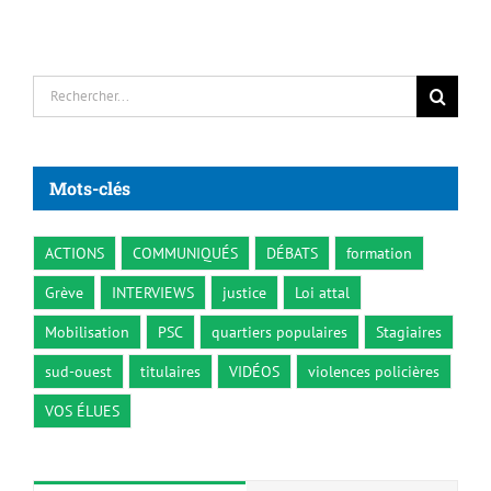
Rechercher:
Mots-clés
ACTIONS
COMMUNIQUÉS
DÉBATS
formation
Grève
INTERVIEWS
justice
Loi attal
Mobilisation
PSC
quartiers populaires
Stagiaires
sud-ouest
titulaires
VIDÉOS
violences policières
VOS ÉLUES