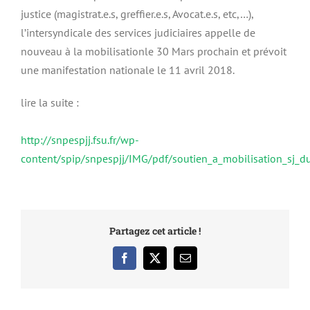
justice (magistrat.e.s, greffier.e.s, Avocat.e.s, etc,…),
l’intersyndicale des services judiciaires appelle de
nouveau à la mobilisationle 30 Mars prochain et prévoit
une manifestation nationale le 11 avril 2018.
lire la suite :
http://snpespjj.fsu.fr/wp-
content/spip/snpespjj/IMG/pdf/soutien_a_mobilisation_sj_
Partagez cet article !
Facebook
X
Email