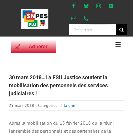
Passer
au
contenu
Rechercher:
Adhérer
Naviga
à
ACCUEIL
bascu
ACTUALITES
30 mars 2018…La FSU Justice soutient la
ORIENTATIONS
mobilisation des personnels des services
PROFESSIONNELLES
judiciaires !
DROITS DES
PERSONNELS
29 mars 2018
|
Catégories :
à la une
VIE SYNDICALE
Après la mobilisation du 15 février 2018 qui a réuni
PUBLICATIONS
l’ensemble des personnels et des partenaires de la