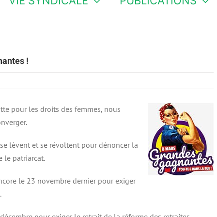
VIE SYNDICALE
PUBLICATIONS
antes !
utte pour les droits des femmes, nous
nverger.
 lèvent et se révoltent pour dénoncer la
 le patriarcat.
ncore le 23 novembre dernier pour exiger
.
décembre pour exiger le retrait de la réforme des retraites.