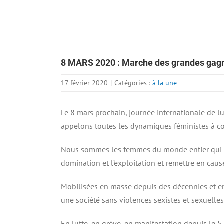
8 MARS 2020 : Marche des grandes gagn
17 février 2020
|
Catégories :
à la une
Le 8 mars prochain, journée internationale de l
appelons toutes les dynamiques féministes à co
Nous sommes les femmes du monde entier qui se
domination et l’exploitation et remettre en cause
Mobilisées en masse depuis des décennies et e
une société sans violences sexistes et sexuelles
En lutte, en grève, en manifestation depuis le 5 