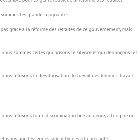
 sommes les grandes gagnantes.
pas grâce à la réforme des retraites de ce gouvernement, mais
ous sommes celles qui brisons le silence et qui dénonçons les
ous refusons la dévalorisation du travail des femmes, travail
us refusons toute discrimination liée au genre, à l’origine ou
usons que les jeunes soient livrées à la précarité.