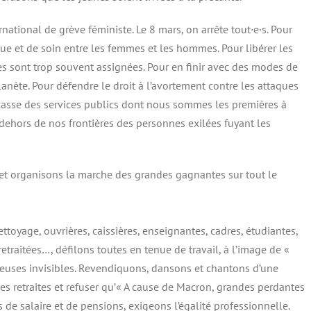
national de grève féministe. Le 8 mars, on arrête tout·e·s. Pour
que et de soin entre les femmes et les hommes. Pour libérer les
es sont trop souvent assignées. Pour en finir avec des modes de
anète. Pour défendre le droit à l’avortement contre les attaques
a casse des services publics dont nous sommes les premières à
 dehors de nos frontières des personnes exilées fuyant les
 et organisons la marche des grandes gagnantes sur tout le
ttoyage, ouvrières, caissières, enseignantes, cadres, étudiantes,
retraitées…, défilons toutes en tenue de travail, à l’image de «
illeuses invisibles. Revendiquons, dansons et chantons d’une
es retraites et refuser qu’« A cause de Macron, grandes perdantes
de salaire et de pensions, exigeons l’égalité professionnelle.