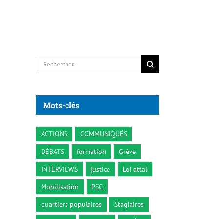
Rechercher:
Mots-clés
ACTIONS
COMMUNIQUÉS
DÉBATS
formation
Grève
INTERVIEWS
justice
Loi attal
Mobilisation
PSC
quartiers populaires
Stagiaires