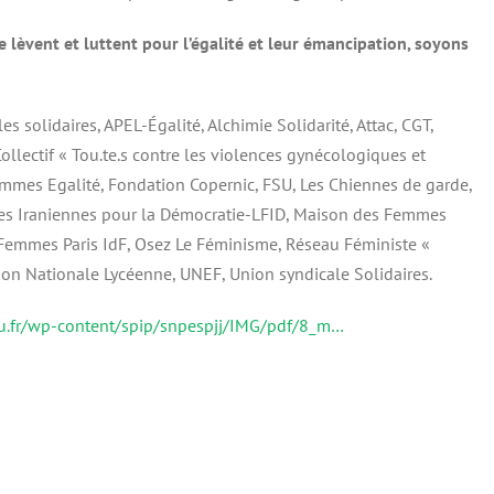
lèvent et luttent pour l’égalité et leur émancipation, soyons
solidaires, APEL-Égalité, Alchimie Solidarité, Attac, CGT,
ollectif « Tou.te.s contre les violences gynécologiques et
emmes Egalité, Fondation Copernic, FSU, Les Chiennes de garde,
es Iraniennes pour la Démocratie-LFID, Maison des Femmes
Femmes Paris IdF, Osez Le Féminisme, Réseau Féministe «
ion Nationale Lycéenne, UNEF, Union syndicale Solidaires.
fsu.fr/wp-content/spip/snpespjj/IMG/pdf/8_m…