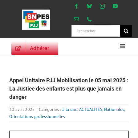
Passer
au
contenu
Rechercher:
Adhérer
Naviga
à
ACCUEIL
bascu
ACTUALITES
Appel Unitaire PJJ Mobilisation le 05 mai 2025 :
ORIENTATIONS
La Justice des enfants est plus que jamais en
PROFESSIONNELLES
danger
DROITS DES
PERSONNELS
30 avril 2025
|
Catégories :
à la une
,
ACTUALITÉS
,
Nationales
,
Orientations professionnelles
VIE SYNDICALE
PUBLICATIONS