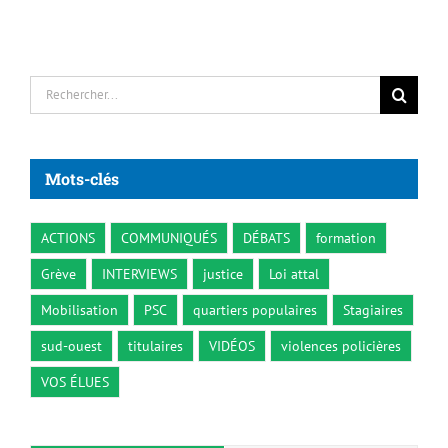
Rechercher:
Mots-clés
ACTIONS
COMMUNIQUÉS
DÉBATS
formation
Grève
INTERVIEWS
justice
Loi attal
Mobilisation
PSC
quartiers populaires
Stagiaires
sud-ouest
titulaires
VIDÉOS
violences policières
VOS ÉLUES