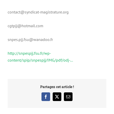
contact@syndicat-magistrature.org
cgtpjj@hotmail.com
snpes.pjj.fsu@wanadoo.fr
http://snpespjj.fsu.fr/wp-
content/spip/snpespjj/IMG/pdf/odj-…
Partagez cet article !
Facebook
X
Email