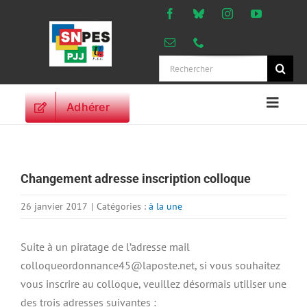
Passer
au
contenu
Rechercher:
Adhérer
Naviga
à
ACCUEIL
bascu
ACTUALITES
Changement adresse inscription colloque
ORIENTATIONS
PROFESSIONNELLES
26 janvier 2017
|
Catégories :
à la une
DROITS DES
PERSONNELS
Suite à un piratage de l’adresse mail
VIE SYNDICALE
colloqueordonnance45@laposte.net, si vous souhaitez
vous inscrire au colloque, veuillez désormais utiliser une
PUBLICATIONS
des trois adresses suivantes :