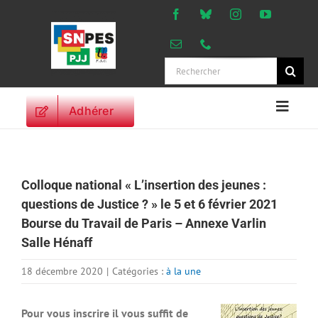
Passer
au
contenu
Rechercher:
Adhérer
Naviga
à
ACCUEIL
bascu
ACTUALITES
Colloque national « L’insertion des jeunes :
ORIENTATIONS
questions de Justice ? » le 5 et 6 février 2021
PROFESSIONNELLES
Bourse du Travail de Paris – Annexe Varlin
DROITS DES
Salle Hénaff
PERSONNELS
VIE SYNDICALE
18 décembre 2020
|
Catégories :
à la une
PUBLICATIONS
Pour vous inscrire il vous suffit de