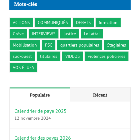
Mots-clés
ACTIONS
COMMUNIQUÉS
DÉBATS
formation
Grève
INTERVIEWS
justice
Loi attal
Mobilisation
PSC
quartiers populaires
Stagiaires
sud-ouest
titulaires
VIDÉOS
violences policières
VOS ÉLUES
Populaire
Récent
Calendrier de paye 2025
12 novembre 2024
Calendrier des payes 2026