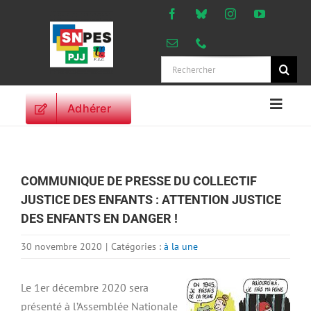
Passer
au
contenu
Rechercher:
Adhérer
Naviga
à
ACCUEIL
bascu
ACTUALITES
COMMUNIQUE DE PRESSE DU COLLECTIF
ORIENTATIONS
JUSTICE DES ENFANTS : ATTENTION JUSTICE
PROFESSIONNELLES
DES ENFANTS EN DANGER !
DROITS DES
PERSONNELS
30 novembre 2020
|
Catégories :
à la une
VIE SYNDICALE
Le 1er décembre 2020 sera
PUBLICATIONS
présenté à l’Assemblée Nationale