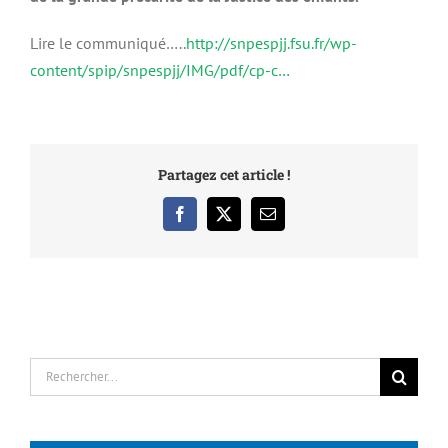
Lire le communiqué…..
http://snpespjj.fsu.fr/wp-
content/spip/snpespjj/IMG/pdf/cp-c…
Partagez cet article !
Facebook
X
Email
Rechercher: