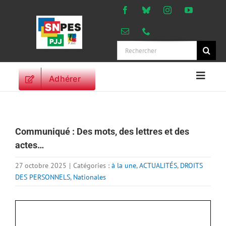
Passer
au
contenu
Rechercher:
Adhérer
Naviga
à
ACCUEIL
bascu
ACTUALITES
Communiqué : Des mots, des lettres et des
ORIENTATIONS
actes…
PROFESSIONNELLES
DROITS DES
27 octobre 2025
|
Catégories :
à la une
,
ACTUALITÉS
,
DROITS
PERSONNELS
DES PERSONNELS
,
Nationales
VIE SYNDICALE
PUBLICATIONS