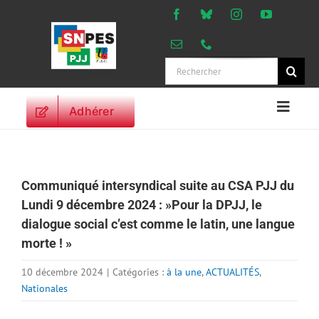
Passer
au
contenu
Rechercher:
Adhérer
Naviga
à
ACCUEIL
bascu
ACTUALITES
Communiqué intersyndical suite au CSA PJJ du
ORIENTATIONS
Lundi 9 décembre 2024 : »Pour la DPJJ, le
PROFESSIONNELLES
dialogue social c’est comme le latin, une langue
DROITS DES
morte ! »
PERSONNELS
VIE SYNDICALE
10 décembre 2024
|
Catégories :
à la une
,
ACTUALITÉS
,
Nationales
PUBLICATIONS