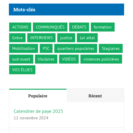
Mots-clés
ACTIONS
COMMUNIQUÉS
DÉBATS
formation
Grève
INTERVIEWS
justice
Loi attal
Mobilisation
PSC
quartiers populaires
Stagiaires
sud-ouest
titulaires
VIDÉOS
violences policières
VOS ÉLUES
Populaire
Récent
Calendrier de paye 2025
12 novembre 2024