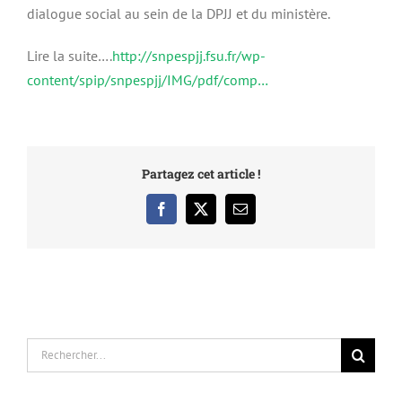
dialogue social au sein de la DPJJ et du ministère.
Lire la suite….
http://snpespjj.fsu.fr/wp-
content/spip/snpespjj/IMG/pdf/comp…
Partagez cet article !
Facebook
X
Email
Rechercher: