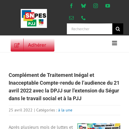
Passer
au
contenu
Rechercher:
Adhérer
Naviga
à
ACCUEIL
bascu
ACTUALITES
Complément de Traitement Inégal et
ORIENTATIONS
Inacceptable Compte-rendu de l’audience du 21
PROFESSIONNELLES
avril 2022 avec la DPJJ sur l’extension du Ségur
DROITS DES
dans le travail social et à la PJJ
PERSONNELS
VIE SYNDICALE
25 avril 2022
|
Catégories :
à la une
PUBLICATIONS
Après plusieurs mois de luttes et