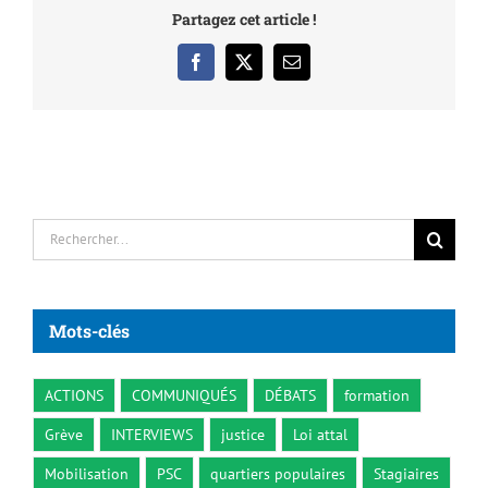
Partagez cet article !
Facebook
X
Email
Rechercher:
Mots-clés
ACTIONS
COMMUNIQUÉS
DÉBATS
formation
Grève
INTERVIEWS
justice
Loi attal
Mobilisation
PSC
quartiers populaires
Stagiaires