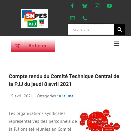
Passer
au
contenu
Rechercher:
Adhérer
Naviga
à
ACCUEIL
bascu
ACTUALITES
Compte rendu du Comité Technique Central de
ORIENTATIONS
la PJJ du jeudi 8 avril 2021
PROFESSIONNELLES
DROITS DES
15 avril 2021
|
Catégories :
à la une
PERSONNELS
VIE SYNDICALE
Les organisations syndicales
représentatives des personnels de
PUBLICATIONS
la PJJ ont été réunies en Comité