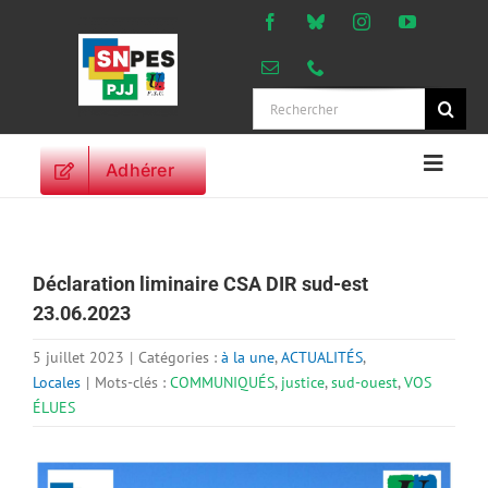
Passer
au
contenu
Rechercher:
Adhérer
Naviga
à
ACCUEIL
bascu
ACTUALITES
Déclaration liminaire CSA DIR sud-est
ORIENTATIONS
23.06.2023
PROFESSIONNELLES
DROITS DES
5 juillet 2023
|
Catégories :
à la une
,
ACTUALITÉS
,
PERSONNELS
Locales
|
Mots-clés :
COMMUNIQUÉS
,
justice
,
sud-ouest
,
VOS
ÉLUES
VIE SYNDICALE
PUBLICATIONS