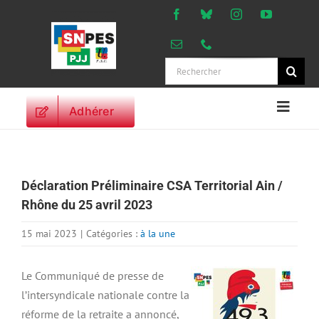
Passer
au
contenu
Rechercher:
Adhérer
Naviga
à
ACCUEIL
bascu
ACTUALITES
Déclaration Préliminaire CSA Territorial Ain /
ORIENTATIONS
Rhône du 25 avril 2023
PROFESSIONNELLES
DROITS DES
15 mai 2023
|
Catégories :
à la une
PERSONNELS
VIE SYNDICALE
Le Communiqué de presse de
l’intersyndicale nationale contre la
PUBLICATIONS
réforme de la retraite a annoncé,