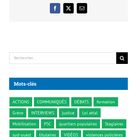
Facebook
X
Email
Rechercher:
Mots-clés
ACTIONS
COMMUNIQUÉS
DÉBATS
formation
Grève
INTERVIEWS
justice
Loi attal
Mobilisation
PSC
quartiers populaires
Stagiaires
sud-ouest
titulaires
VIDÉOS
violences policières