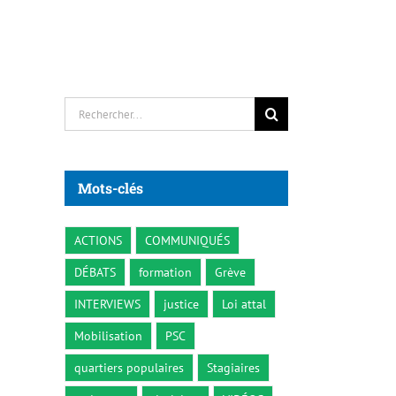
Rechercher:
Mots-clés
ACTIONS
COMMUNIQUÉS
DÉBATS
formation
Grève
INTERVIEWS
justice
Loi attal
Mobilisation
PSC
quartiers populaires
Stagiaires