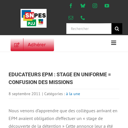
Passer
au
contenu
Rechercher:
Adhérer
Naviga
à
ACCUEIL
bascu
ACTUALITES
EDUCATEURS EPM : STAGE EN UNIFORME =
ORIENTATIONS
CONFUSION DES MISSIONS
PROFESSIONNELLES
DROITS DES
8 septembre 2011
|
Catégories :
à la une
PERSONNELS
VIE SYNDICALE
Nous venons d’apprendre que des collègues arrivant en
EPM avaient obligation d’effectuer un « stage de
PUBLICATIONS
découverte de la détention » Cette annonce leur a été