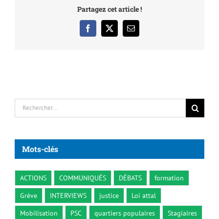
Partagez cet article !
Facebook
X
Email
Rechercher:
Mots-clés
ACTIONS
COMMUNIQUÉS
DÉBATS
formation
Grève
INTERVIEWS
justice
Loi attal
Mobilisation
PSC
quartiers populaires
Stagiaires