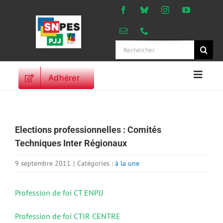
Passer
au
contenu
Rechercher:
Adhérer
Naviga
à
ACCUEIL
bascu
ACTUALITES
Elections professionnelles : Comités
ORIENTATIONS
Techniques Inter Régionaux
PROFESSIONNELLES
DROITS DES
9 septembre 2011
|
Catégories :
à la une
PERSONNELS
VIE SYNDICALE
Profession de foi CT ENPJJ
PUBLICATIONS
Profession de foi CTIR CENTRE