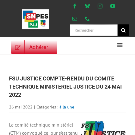
Passer
au
contenu
Rechercher:
Adhérer
Naviga
à
ACCUEIL
bascu
ACTUALITES
FSU JUSTICE COMPTE-RENDU DU COMITE
ORIENTATIONS
TECHNIQUE MINISTERIEL JUSTICE DU 24 MAI
PROFESSIONNELLES
2022
DROITS DES
PERSONNELS
26 mai 2022
|
Catégories :
à la une
VIE SYNDICALE
Le comité technique ministériel
PUBLICATIONS
(CTM) convoqué ce jour s’est tenu