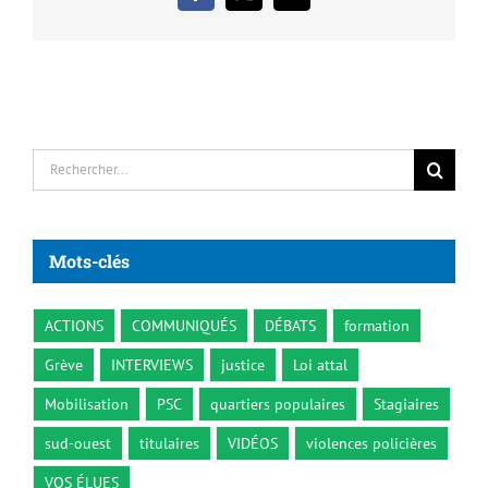
Rechercher:
Mots-clés
ACTIONS
COMMUNIQUÉS
DÉBATS
formation
Grève
INTERVIEWS
justice
Loi attal
Mobilisation
PSC
quartiers populaires
Stagiaires
sud-ouest
titulaires
VIDÉOS
violences policières
VOS ÉLUES