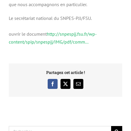
que nous accompagnons en particulier.
Le secrétariat national du SNPES-PJJ/FSU.
ouvrir le document
http://snpespjj.fsu.fr/wp-
content/spip/snpespjj/IMG/pdf/comm…
Partagez cet article !
Facebook
X
Email
Rechercher: