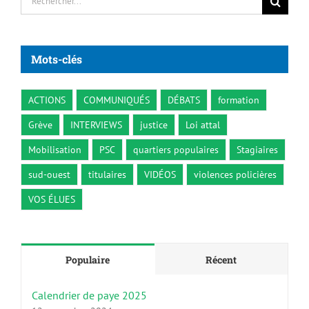
Mots-clés
ACTIONS
COMMUNIQUÉS
DÉBATS
formation
Grève
INTERVIEWS
justice
Loi attal
Mobilisation
PSC
quartiers populaires
Stagiaires
sud-ouest
titulaires
VIDÉOS
violences policières
VOS ÉLUES
Populaire
Récent
Calendrier de paye 2025