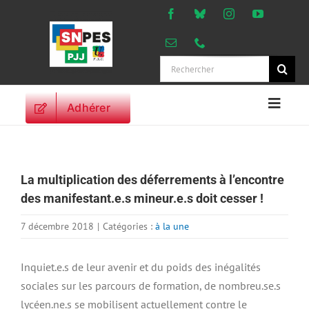
Passer
au
contenu
Rechercher:
Adhérer
Naviga
à
ACCUEIL
bascu
ACTUALITES
La multiplication des déferrements à l’encontre
ORIENTATIONS
des manifestant.e.s mineur.e.s doit cesser !
PROFESSIONNELLES
DROITS DES
7 décembre 2018
|
Catégories :
à la une
PERSONNELS
VIE SYNDICALE
Inquiet.e.s de leur avenir et du poids des inégalités
sociales sur les parcours de formation, de nombreu.se.s
PUBLICATIONS
lycéen.ne.s se mobilisent actuellement contre le