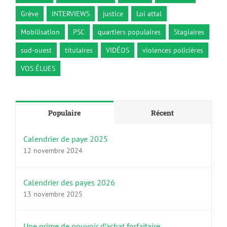
Grève
INTERVIEWS
justice
Loi attal
Mobilisation
PSC
quartiers populaires
Stagiaires
sud-ouest
titulaires
VIDÉOS
violences policières
VOS ÉLUES
Populaire
Récent
Calendrier de paye 2025
12 novembre 2024
Calendrier des payes 2026
13 novembre 2025
Une prime de pouvoir d’achat forfaitaire