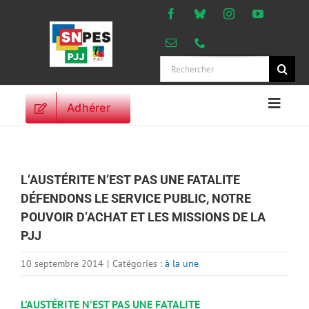
Passer
au
contenu
Rechercher:
Adhérer
Naviga
à
ACCUEIL
bascu
ACTUALITES
L’AUSTÉRITE N’EST PAS UNE FATALITE
ORIENTATIONS
DÉFENDONS LE SERVICE PUBLIC, NOTRE
PROFESSIONNELLES
POUVOIR D’ACHAT ET LES MISSIONS DE LA
DROITS DES
PJJ
PERSONNELS
VIE SYNDICALE
10 septembre 2014
|
Catégories :
à la une
PUBLICATIONS
L’AUSTÉRITE N’EST PAS UNE FATALITE