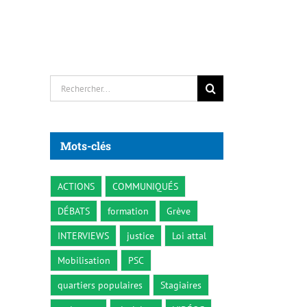
Rechercher:
Mots-clés
ACTIONS
COMMUNIQUÉS
DÉBATS
formation
Grève
INTERVIEWS
justice
Loi attal
Mobilisation
PSC
quartiers populaires
Stagiaires