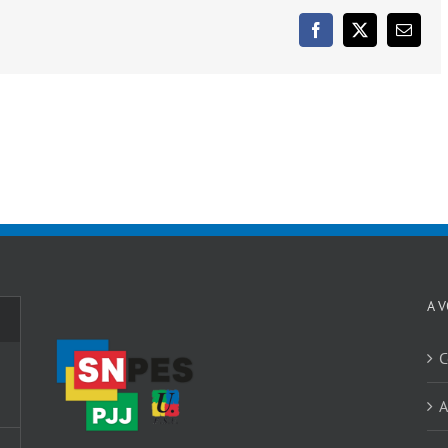
Facebook
X
Email
A 
C
A