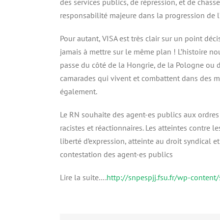
des services publics, de répression, et de chasse
responsabilité majeure dans la progression de l
Pour autant, VISA est très clair sur un point déci
jamais à mettre sur le même plan ! L’histoire nous 
passe du côté de la Hongrie, de la Pologne ou du
camarades qui vivent et combattent dans des ma
également.
Le RN souhaite des agent-es publics aux ordres 
racistes et réactionnaires. Les atteintes contre l
liberté d’expression, atteinte au droit syndical 
contestation des agent-es publics
Lire la suite….
http://snpespjj.fsu.fr/wp-conten