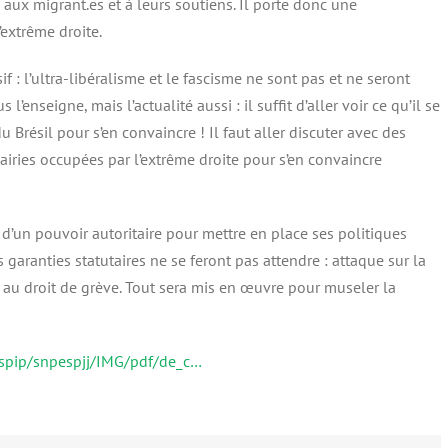
 aux migrant.es et à leurs soutiens. Il porte donc une
’extrême droite.
sif : l’ultra-libéralisme et le fascisme ne sont pas et ne seront
l’enseigne, mais l’actualité aussi : il suffit d’aller voir ce qu’il se
 Brésil pour s’en convaincre ! Il faut aller discuter avec des
iries occupées par l’extrême droite pour s’en convaincre
d’un pouvoir autoritaire pour mettre en place ses politiques
es garanties statutaires ne se feront pas attendre : attaque sur la
et au droit de grève. Tout sera mis en œuvre pour museler la
t/spip/snpespjj/IMG/pdf/de_c…