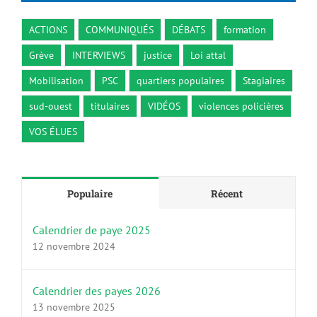
ACTIONS
COMMUNIQUÉS
DÉBATS
formation
Grève
INTERVIEWS
justice
Loi attal
Mobilisation
PSC
quartiers populaires
Stagiaires
sud-ouest
titulaires
VIDÉOS
violences policières
VOS ÉLUES
Populaire
Récent
Calendrier de paye 2025
12 novembre 2024
Calendrier des payes 2026
13 novembre 2025