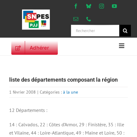
Passer
au
contenu
Rechercher:
Adhérer
Naviga
à
ACCUEIL
bascu
ACTUALITES
liste des départements composant la région
ORIENTATIONS
PROFESSIONNELLES
1 février 2008
|
Catégories :
à la une
DROITS DES
PERSONNELS
12 Départements :
VIE SYNDICALE
14 : Calvados, 22 : Côtes d’Armor, 29 : Finistère, 35 : Ille
PUBLICATIONS
et Vilaine, 44 : Loire-Atlantique, 49 : Maine et Loire, 50 :