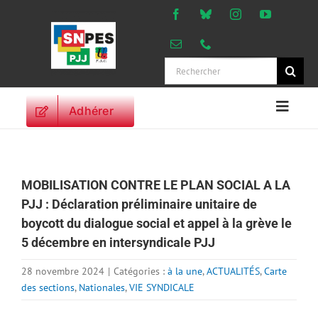
Passer
au
contenu
Rechercher:
Adhérer
Naviga
à
ACCUEIL
bascu
ACTUALITES
MOBILISATION CONTRE LE PLAN SOCIAL A LA
ORIENTATIONS
PJJ : Déclaration préliminaire unitaire de
PROFESSIONNELLES
boycott du dialogue social et appel à la grève le
DROITS DES
5 décembre en intersyndicale PJJ
PERSONNELS
VIE SYNDICALE
28 novembre 2024
|
Catégories :
à la une
,
ACTUALITÉS
,
Carte
des sections
,
Nationales
,
VIE SYNDICALE
PUBLICATIONS