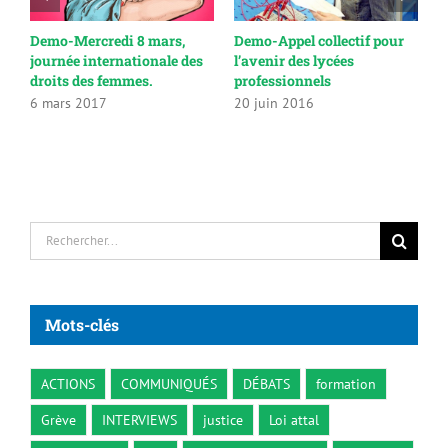
Demo-Mercredi 8 mars,
Demo-Appel collectif pour
S
journée internationale des
l’avenir des lycées
m
 !
droits des femmes.
professionnels
p
p
6 mars 2017
20 juin 2016
l
3
Rechercher:
Mots-clés
ACTIONS
COMMUNIQUÉS
DÉBATS
formation
Grève
INTERVIEWS
justice
Loi attal