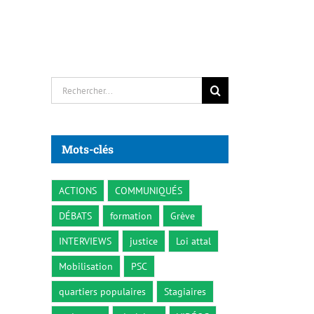
Rechercher:
Mots-clés
ACTIONS
COMMUNIQUÉS
DÉBATS
formation
Grève
INTERVIEWS
justice
Loi attal
Mobilisation
PSC
quartiers populaires
Stagiaires