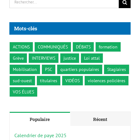
Mots-clés
ACTIONS
COMMUNIQUÉS
DÉBATS
formation
Grève
INTERVIEWS
justice
Loi attal
Mobilisation
PSC
quartiers populaires
Stagiaires
sud-ouest
titulaires
VIDÉOS
violences policières
VOS ÉLUES
Populaire
Récent
Calendrier de paye 2025