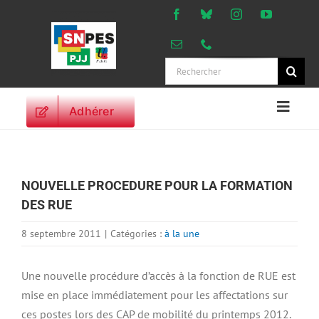
Passer
au
contenu
Rechercher:
Adhérer
Naviga
à
ACCUEIL
bascu
ACTUALITES
NOUVELLE PROCEDURE POUR LA FORMATION
ORIENTATIONS
DES RUE
PROFESSIONNELLES
DROITS DES
8 septembre 2011
|
Catégories :
à la une
PERSONNELS
VIE SYNDICALE
Une nouvelle procédure d’accès à la fonction de RUE est
mise en place immédiatement pour les affectations sur
PUBLICATIONS
ces postes lors des CAP de mobilité du printemps 2012.