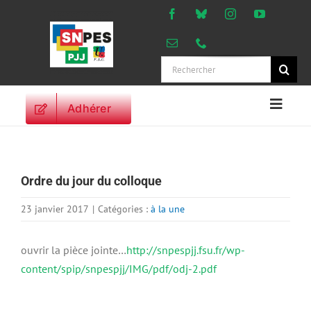
Passer
au
contenu
Rechercher:
Adhérer
Naviga
à
ACCUEIL
bascu
ACTUALITES
Ordre du jour du colloque
ORIENTATIONS
PROFESSIONNELLES
23 janvier 2017
|
Catégories :
à la une
DROITS DES
PERSONNELS
ouvrir la pièce jointe…
http://snpespjj.fsu.fr/wp-
VIE SYNDICALE
content/spip/snpespjj/IMG/pdf/odj-2.pdf
PUBLICATIONS