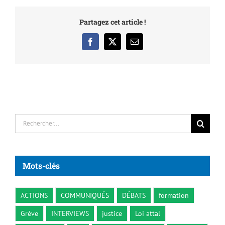
Partagez cet article !
Facebook
X
Email
Rechercher:
Mots-clés
ACTIONS
COMMUNIQUÉS
DÉBATS
formation
Grève
INTERVIEWS
justice
Loi attal