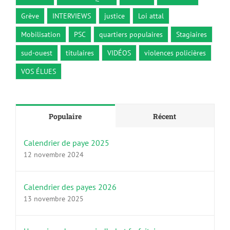
Grève
INTERVIEWS
justice
Loi attal
Mobilisation
PSC
quartiers populaires
Stagiaires
sud-ouest
titulaires
VIDÉOS
violences policières
VOS ÉLUES
Populaire
Récent
Calendrier de paye 2025
12 novembre 2024
Calendrier des payes 2026
13 novembre 2025