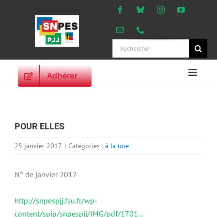
Passer
au
contenu
Rechercher:
Adhérer
Naviga
à
ACCUEIL
bascu
ACTUALITES
POUR ELLES
ORIENTATIONS
PROFESSIONNELLES
25 janvier 2017
|
Catégories :
à la une
DROITS DES
PERSONNELS
N° de janvier 2017
VIE SYNDICALE
http://snpespjj.fsu.fr/wp-
PUBLICATIONS
content/spip/snpespjj/IMG/pdf/1701…