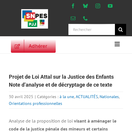
Passer
au
contenu
Rechercher:
Adhérer
Naviga
à
ACCUEIL
bascu
ACTUALITES
Projet de Loi Attal sur la Justice des Enfants
ORIENTATIONS
Note d’analyse et de décryptage de ce texte
PROFESSIONNELLES
DROITS DES
30 avril 2025
|
Catégories :
à la une
,
ACTUALITÉS
,
Nationales
,
PERSONNELS
Orientations professionnelles
VIE SYNDICALE
Analyse de la proposition de loi
visant à aménager le
PUBLICATIONS
code de la justice pénale des mineurs et certains