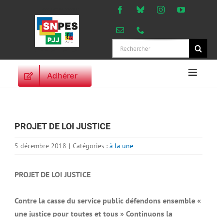
Passer
au
contenu
Rechercher:
Adhérer
Naviga
à
ACCUEIL
bascu
ACTUALITES
PROJET DE LOI JUSTICE
ORIENTATIONS
PROFESSIONNELLES
5 décembre 2018
|
Catégories :
à la une
DROITS DES
PERSONNELS
PROJET DE LOI JUSTICE
VIE SYNDICALE
Contre la casse du service public défendons ensemble «
PUBLICATIONS
une justice pour toutes et tous » Continuons la