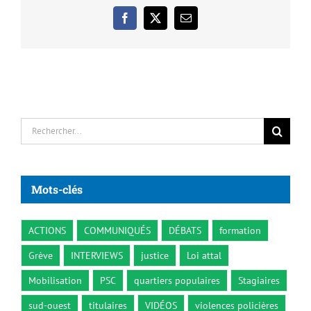
Facebook
X
Email
Rechercher:
Mots-clés
ACTIONS
COMMUNIQUÉS
DÉBATS
formation
Grève
INTERVIEWS
justice
Loi attal
Mobilisation
PSC
quartiers populaires
Stagiaires
sud-ouest
titulaires
VIDÉOS
violences policières