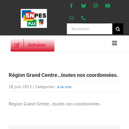
Passer
au
contenu
Rechercher:
Adhérer
Naviga
à
ACCUEIL
bascu
ACTUALITES
Région Grand Centre…toutes nos coordonnées.
ORIENTATIONS
PROFESSIONNELLES
28 juin 2013
|
Catégories :
à la une
DROITS DES
PERSONNELS
Région Grand Centre…toutes nos coordonnées
VIE SYNDICALE
PUBLICATIONS