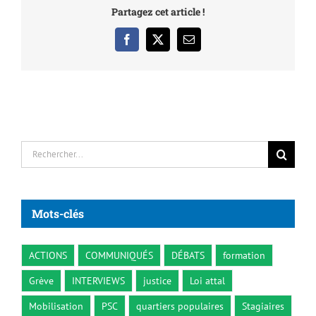
Partagez cet article !
Facebook
X
Email
Rechercher:
Mots-clés
ACTIONS
COMMUNIQUÉS
DÉBATS
formation
Grève
INTERVIEWS
justice
Loi attal
Mobilisation
PSC
quartiers populaires
Stagiaires