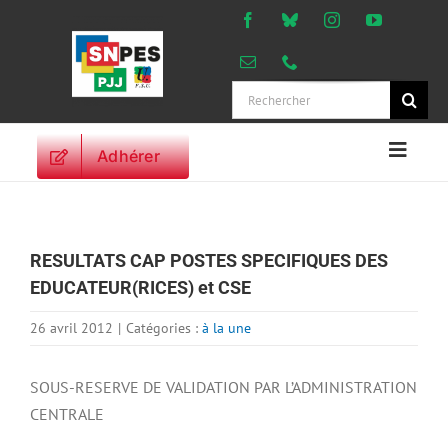
Passer
au
contenu
Rechercher:
Adhérer
Naviga
à
ACCUEIL
bascu
ACTUALITES
RESULTATS CAP POSTES SPECIFIQUES DES
ORIENTATIONS
EDUCATEUR(RICES) et CSE
PROFESSIONNELLES
DROITS DES
26 avril 2012
|
Catégories :
à la une
PERSONNELS
VIE SYNDICALE
SOUS-RESERVE DE VALIDATION PAR L’ADMINISTRATION
CENTRALE
PUBLICATIONS