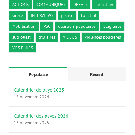
ACTIONS
COMMUNIQUÉS
DÉBATS
formation
Grève
INTERVIEWS
justice
Loi attal
Mobilisation
PSC
quartiers populaires
Stagiaires
sud-ouest
titulaires
VIDÉOS
violences policières
VOS ÉLUES
Populaire
Récent
Calendrier de paye 2025
12 novembre 2024
Calendrier des payes 2026
13 novembre 2025