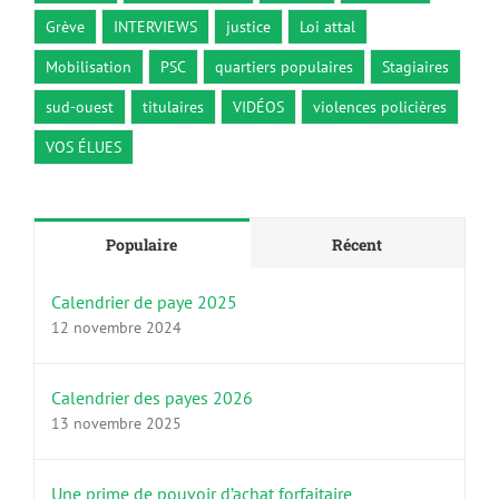
Grève
INTERVIEWS
justice
Loi attal
Mobilisation
PSC
quartiers populaires
Stagiaires
sud-ouest
titulaires
VIDÉOS
violences policières
VOS ÉLUES
Populaire
Récent
Calendrier de paye 2025
12 novembre 2024
Calendrier des payes 2026
13 novembre 2025
Une prime de pouvoir d’achat forfaitaire