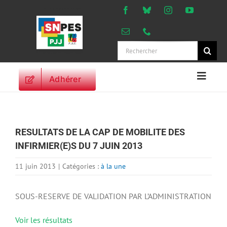
Passer
au
contenu
Rechercher:
Adhérer
Naviga
à
ACCUEIL
bascu
ACTUALITES
RESULTATS DE LA CAP DE MOBILITE DES
ORIENTATIONS
INFIRMIER(E)S DU 7 JUIN 2013
PROFESSIONNELLES
DROITS DES
11 juin 2013
|
Catégories :
à la une
PERSONNELS
VIE SYNDICALE
SOUS-RESERVE DE VALIDATION PAR L’ADMINISTRATION
PUBLICATIONS
Voir les résultats