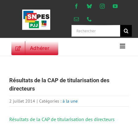
Passer
au
contenu
Rechercher:
Adhérer
Naviga
à
ACCUEIL
bascu
ACTUALITES
Résultats de la CAP de titularisation des
ORIENTATIONS
directeurs
PROFESSIONNELLES
DROITS DES
2 juillet 2014
|
Catégories :
à la une
PERSONNELS
VIE SYNDICALE
Résultats de la CAP de titularisation des directeurs
PUBLICATIONS