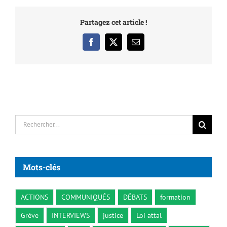
Partagez cet article !
Facebook
X
Email
Rechercher:
Mots-clés
ACTIONS
COMMUNIQUÉS
DÉBATS
formation
Grève
INTERVIEWS
justice
Loi attal