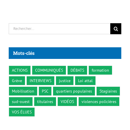
Rechercher:
Mots-clés
ACTIONS
COMMUNIQUÉS
DÉBATS
formation
Grève
INTERVIEWS
justice
Loi attal
Mobilisation
PSC
quartiers populaires
Stagiaires
sud-ouest
titulaires
VIDÉOS
violences policières
VOS ÉLUES