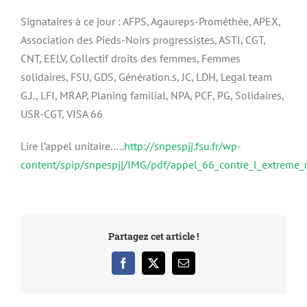
Signataires à ce jour : AFPS, Agaureps-Prométhée, APEX,
Association des Pieds-Noirs progressistes, ASTI, CGT,
CNT, EELV, Collectif droits des femmes, Femmes
solidaires, FSU, GDS, Génération.s, JC, LDH, Legal team
G.J., LFI, MRAP, Planing familial, NPA, PCF, PG, Solidaires,
USR-CGT, VISA 66
Lire l’appel unitaire…..
http://snpespjj.fsu.fr/wp-
content/spip/snpespjj/IMG/pdf/appel_66_contre_l_extreme_d
Partagez cet article !
Facebook
X
Email