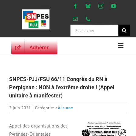
Passer
au
contenu
Rechercher:
Adhérer
Naviga
à
ACCUEIL
bascu
ACTUALITES
SNPES-PJJ/FSU 66/11 Congrès du RN à
ORIENTATIONS
Perpignan : NON à l’extrême droite ! (Appel
PROFESSIONNELLES
unitaire à manifester)
DROITS DES
PERSONNELS
2 juin 2021
|
Catégories :
à la une
VIE SYNDICALE
Appel des organisations des
PUBLICATIONS
Pyrénées-Orientales