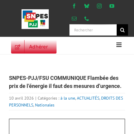
Passer
au
contenu
Rechercher:
Adhérer
Naviga
à
ACCUEIL
bascu
ACTUALITES
SNPES-PJJ/FSU COMMUNIQUE Flambée des
ORIENTATIONS
prix de l’énergie il faut des mesures d’urgence.
PROFESSIONNELLES
DROITS DES
10 avril 2026
|
Catégories :
à la une
,
ACTUALITÉS
,
DROITS DES
PERSONNELS
PERSONNELS
,
Nationales
VIE SYNDICALE
PUBLICATIONS