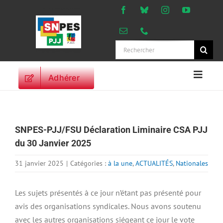
Passer
au
contenu
Rechercher:
Adhérer
Naviga
à
ACCUEIL
bascu
ACTUALITES
SNPES-PJJ/FSU Déclaration Liminaire CSA PJJ
ORIENTATIONS
du 30 Janvier 2025
PROFESSIONNELLES
DROITS DES
31 janvier 2025
|
Catégories :
à la une
,
ACTUALITÉS
,
Nationales
PERSONNELS
VIE SYNDICALE
Les sujets présentés à ce jour n’étant pas présenté pour
avis des organisations syndicales. Nous avons soutenu
PUBLICATIONS
avec les autres organisations siégeant ce jour le vote