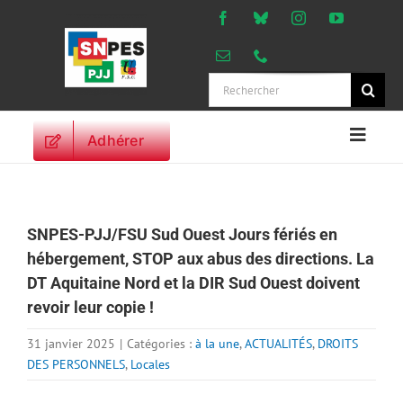
Passer
au
contenu
Rechercher:
Adhérer
Naviga
à
ACCUEIL
bascu
ACTUALITES
SNPES-PJJ/FSU Sud Ouest Jours fériés en
ORIENTATIONS
hébergement, STOP aux abus des directions. La
PROFESSIONNELLES
DT Aquitaine Nord et la DIR Sud Ouest doivent
DROITS DES
revoir leur copie !
PERSONNELS
VIE SYNDICALE
31 janvier 2025
|
Catégories :
à la une
,
ACTUALITÉS
,
DROITS
DES PERSONNELS
,
Locales
PUBLICATIONS