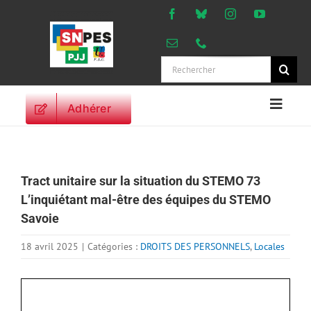
Passer
au
contenu
Rechercher:
Adhérer
Naviga
à
ACCUEIL
bascu
ACTUALITES
Tract unitaire sur la situation du STEMO 73
ORIENTATIONS
L’inquiétant mal-être des équipes du STEMO
PROFESSIONNELLES
Savoie
DROITS DES
PERSONNELS
18 avril 2025
|
Catégories :
DROITS DES PERSONNELS
,
Locales
VIE SYNDICALE
PUBLICATIONS