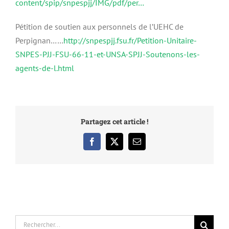
content/spip/snpespjj/IMG/pdf/per…
Pétition de soutien aux personnels de l’UEHC de
Perpignan……
http://snpespjj.fsu.fr/Petition-Unitaire-
SNPES-PJJ-FSU-66-11-et-UNSA-SPJJ-Soutenons-les-
agents-de-l.html
Partagez cet article !
Facebook
X
Email
Rechercher: