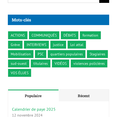
Mots-clés
ACTIONS
COMMUNIQUÉS
DÉBATS
formation
Grève
INTERVIEWS
justice
Loi attal
Mobilisation
PSC
quartiers populaires
Stagiaires
sud-ouest
titulaires
VIDÉOS
violences policières
VOS ÉLUES
Populaire
Récent
Calendrier de paye 2025
12 novembre 2024