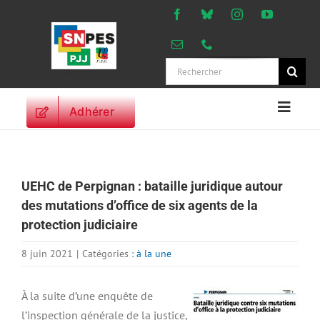
Passer
au
contenu
Rechercher:
Adhérer
Naviga
à
ACCUEIL
bascu
ACTUALITES
UEHC de Perpignan : bataille juridique autour
ORIENTATIONS
des mutations d’office de six agents de la
PROFESSIONNELLES
protection judiciaire
DROITS DES
PERSONNELS
8 juin 2021
|
Catégories :
à la une
VIE SYNDICALE
À la suite d’une enquête de
PUBLICATIONS
l’inspection générale de la justice,