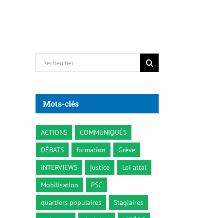
Rechercher:
Mots-clés
ACTIONS
COMMUNIQUÉS
DÉBATS
formation
Grève
INTERVIEWS
justice
Loi attal
Mobilisation
PSC
quartiers populaires
Stagiaires