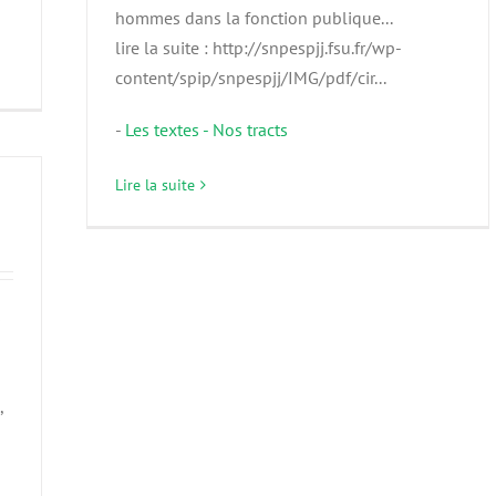
hommes dans la fonction publique...
lire la suite : http://snpespjj.fsu.fr/wp-
content/spip/snpespjj/IMG/pdf/cir...
-
Les textes - Nos tracts
Lire la suite
s
,