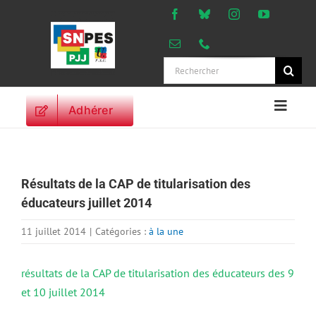
Passer
au
contenu
Rechercher:
Adhérer
Naviga
à
ACCUEIL
bascu
ACTUALITES
Résultats de la CAP de titularisation des
ORIENTATIONS
éducateurs juillet 2014
PROFESSIONNELLES
DROITS DES
11 juillet 2014
|
Catégories :
à la une
PERSONNELS
VIE SYNDICALE
résultats de la CAP de titularisation des éducateurs des 9
et 10 juillet 2014
PUBLICATIONS