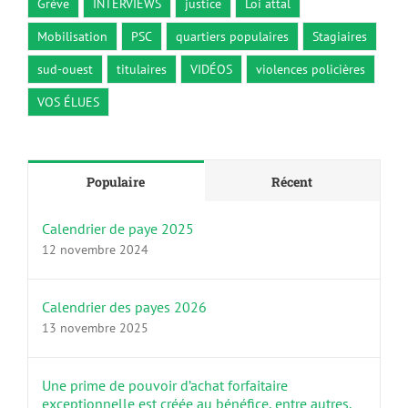
Grève
INTERVIEWS
justice
Loi attal
Mobilisation
PSC
quartiers populaires
Stagiaires
sud-ouest
titulaires
VIDÉOS
violences policières
VOS ÉLUES
Populaire
Récent
Calendrier de paye 2025
12 novembre 2024
Calendrier des payes 2026
13 novembre 2025
Une prime de pouvoir d’achat forfaitaire
exceptionnelle est créée au bénéfice, entre autres,