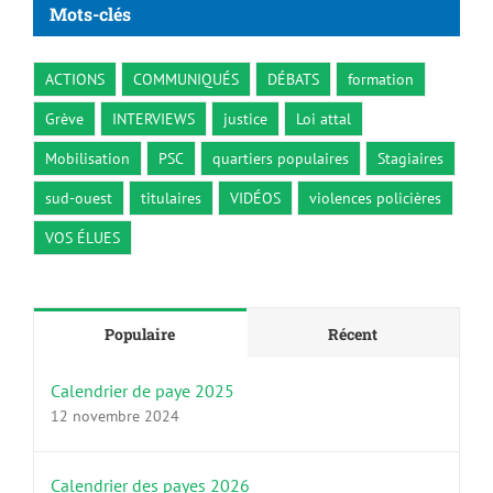
Mots-clés
ACTIONS
COMMUNIQUÉS
DÉBATS
formation
Grève
INTERVIEWS
justice
Loi attal
Mobilisation
PSC
quartiers populaires
Stagiaires
sud-ouest
titulaires
VIDÉOS
violences policières
VOS ÉLUES
Populaire
Récent
Calendrier de paye 2025
12 novembre 2024
Calendrier des payes 2026