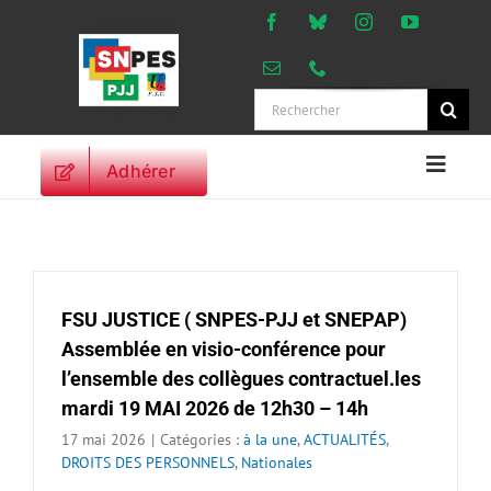
Passer
au
contenu
Rechercher:
Adhérer
Naviga
à
ACCUEIL
bascu
ACTUALITES
ORIENTATIONS
FSU JUSTICE ( SNPES-PJJ et SNEPAP)
PROFESSIONNELLES
Assemblée en visio-conférence pour
DROITS DES
l’ensemble des collègues contractuel.les
PERSONNELS
mardi 19 MAI 2026 de 12h30 – 14h
VIE SYNDICALE
17 mai 2026
|
Catégories :
à la une
,
ACTUALITÉS
,
PUBLICATIONS
DROITS DES PERSONNELS
,
Nationales