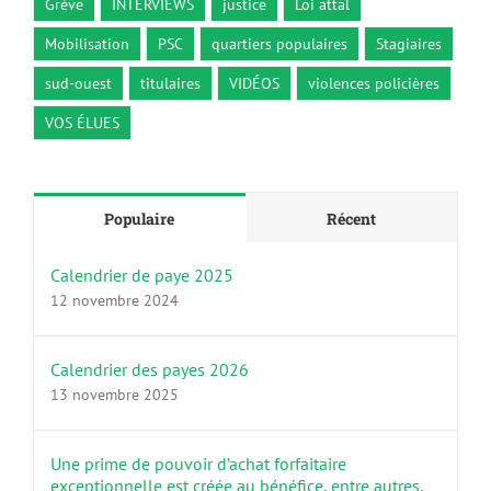
Grève
INTERVIEWS
justice
Loi attal
Mobilisation
PSC
quartiers populaires
Stagiaires
sud-ouest
titulaires
VIDÉOS
violences policières
VOS ÉLUES
Populaire
Récent
Calendrier de paye 2025
12 novembre 2024
Calendrier des payes 2026
13 novembre 2025
Une prime de pouvoir d’achat forfaitaire
exceptionnelle est créée au bénéfice, entre autres,