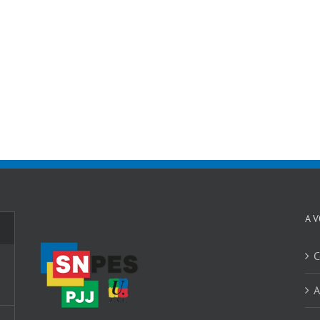
A 
C
A