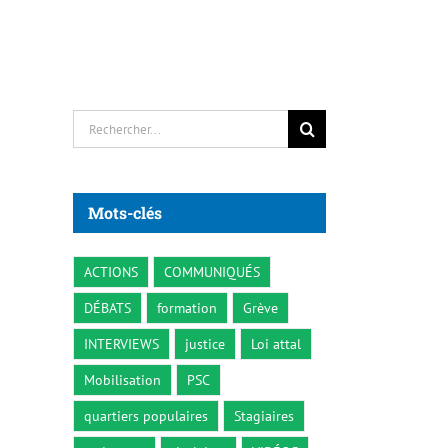
Rechercher:
Mots-clés
ACTIONS
COMMUNIQUÉS
DÉBATS
formation
Grève
INTERVIEWS
justice
Loi attal
Mobilisation
PSC
quartiers populaires
Stagiaires