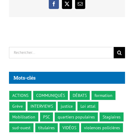
Facebook
X
Email
Rechercher:
Mots-clés
ACTIONS
COMMUNIQUÉS
DÉBATS
formation
Grève
INTERVIEWS
justice
Loi attal
Mobilisation
PSC
quartiers populaires
Stagiaires
sud-ouest
titulaires
VIDÉOS
violences policières