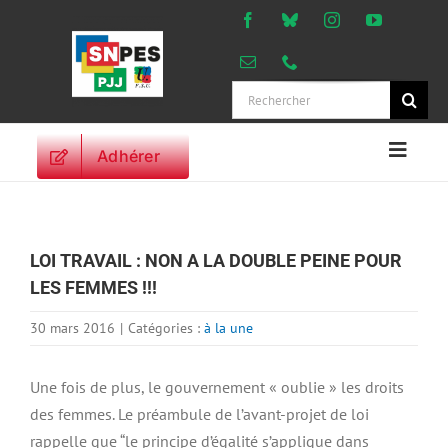
Passer
au
contenu
Rechercher:
Adhérer
Naviga
à
ACCUEIL
bascu
ACTUALITES
LOI TRAVAIL : NON A LA DOUBLE PEINE POUR
ORIENTATIONS
LES FEMMES !!!
PROFESSIONNELLES
DROITS DES
30 mars 2016
|
Catégories :
à la une
PERSONNELS
VIE SYNDICALE
Une fois de plus, le gouvernement « oublie » les droits
des femmes. Le préambule de l’avant-projet de loi
PUBLICATIONS
rappelle que “le principe d’égalité s’applique dans